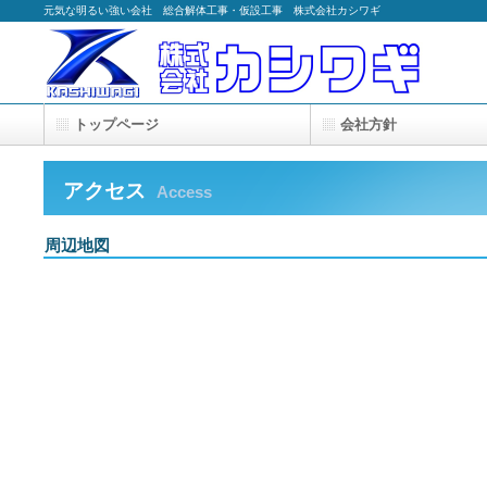
元気な明るい強い会社 総合解体工事・仮設工事 株式会社カシワギ
トップページ
会社方針
仮設工事
施工実績
採用
アクセス
Access
周辺地図